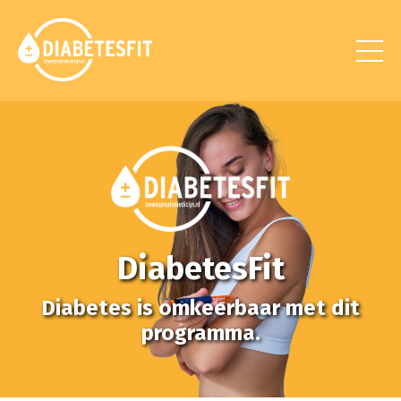
DiabetesFit
Diabetes is omkeerbaar met dit
programma.